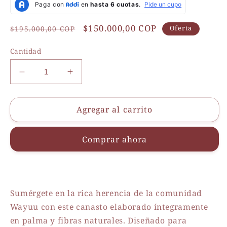
Precio
Precio
$150.000,00 COP
$195.000,00 COP
Oferta
habitual
de
Cantidad
oferta
Reducir
Aumentar
cantidad
cantidad
para
para
Agregar al carrito
Anika
Anika
Mostaza
Mostaza
Comprar ahora
Sumérgete en la rica herencia de la comunidad
Wayuu con este canasto elaborado íntegramente
en palma y fibras naturales. Diseñado para