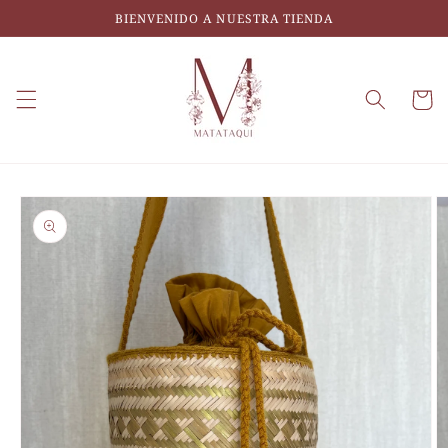
Ir
BIENVENIDO A NUESTRA TIENDA
directamente
al contenido
Carrito
Ir
directamente
a la
información
del producto