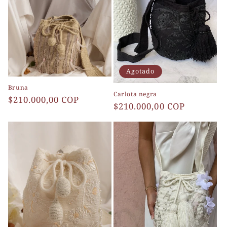
ó
n
:
Agotado
Bruna
Carlota negra
Precio
$210.000,00 COP
Precio
$210.000,00 COP
habitual
habitual